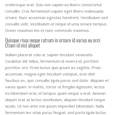
scelerisque erat. Duis non sapien eu libero consectetur
convallis. Cras fermentum sapien eget libero malesuada
ornare. Nunc accumsan egestas hendrerit. Vestibulum sed
convallis velit. Vestibulum ut neque id urna ornare tempus.
Donec maximus leo et nunc commodo maximus.
Quisque risus neque rutrum in ornare id varius eu orci
Etiam id nisl aliquet
Nullam placerat odio ac sapien tincidunt venenatis.
Curabitur elit tellus, fermentum id viverra id, porttitor
porttitor orci. Proin luctus quis ipsum eu sagittis. Proin
accumsan, magna eget tincidunt volutpat, erat nibh
faucibus ex, quis convallis ligula purus sed dolor. Aliquam et
varius quam. In mattis, tortor ut fringilla dignissim, lectus
ex bibendum erat, id tempus quam neque a erat. Aenean
aliquet erat at lectus vestibulum, aliquam tincidunt neque
iaculis. Ut non ante non ipsum imperdiet bibendum. Nulla
fermentum leo vitae purus feugiat, sed porta ligula luctus.